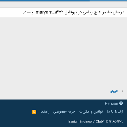
در حال حاضر هیچ پیامی در پروفایل maryam_1372 نیست.
کاربران
Persian
ارتباط با ما
قوانین و مقرّرات
حریم خصوصی
راهنما
R
S
S
®
Iranian Engineers' Club
© 1385-1401.