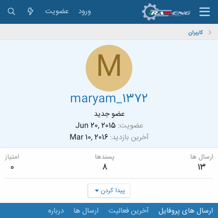
ورود
عضویت
کاربران
M
maryam_1372
عضو جدید
عضویت
Jun 20, 2015
آخرین بازدید
Mar 10, 2016
ارسال ها
پسندها
امتیاز
0
8
13
پیدا کردن
ارسال های پروفایل
آخرین فعالیت
ارسال ها
درباره