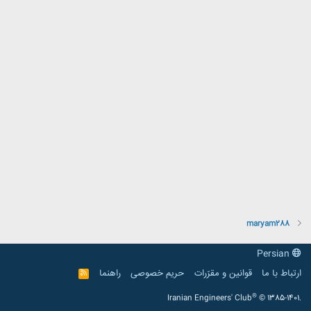
maryam288
Persian
ارتباط با ما
قوانین و مقرّرات
حریم خصوصی
راهنما
R
S
S
®
Iranian Engineers' Club
© 1385-1401.