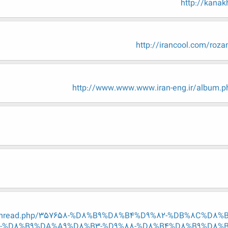
http://kanak
http://irancool.com/roz
http://www.www.www.iran-eng.ir/album.
showthread.php/357658-%D8%B9%D8%B4%D9%82-%DB%8C%D
-%D8%B9%DA%A9%D8%B3-%D9%88-%D8%B4%D8%B9%D8%B1