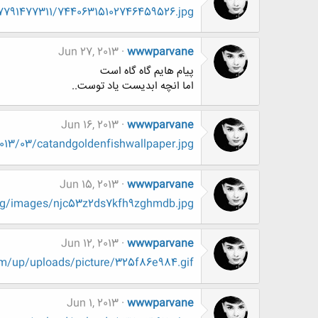
e/7791477311/74406315102746459526.jpg
Jun 27, 2013
wwwparvane
پیام هایم گاه گاه است
اما انچه ابدیست یاد توست..
Jun 16, 2013
wwwparvane
013/03/catandgoldenfishwallpaper.jpg
Jun 15, 2013
wwwparvane
mg/images/njc53z2ds7kfh9zghmdb.jpg
Jun 12, 2013
wwwparvane
om/up/uploads/picture/325f86e984.gif
Jun 1, 2013
wwwparvane