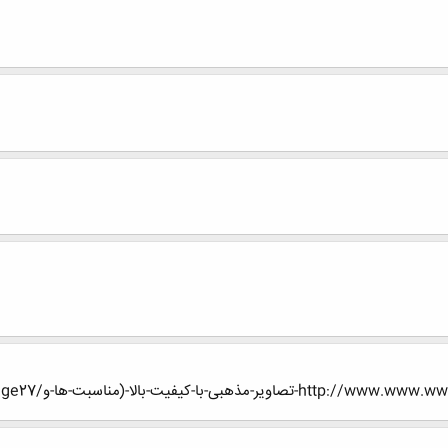
ی-با-کیفیت-بالا-(مناسبت-ها-و/page27