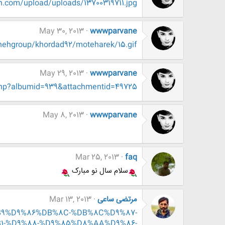
h.com/upload/uploads/13700319711.jpg
May 30, 2013
wwwparvane
anehgroup/khordad92/moteharek/15.gif
May 29, 2013
wwwparvane
php?albumid=939&attachmentid=49725
May 8, 2013
wwwparvane
Mar 25, 2013
faq
سلام سال نو مبارک
مرتضی ساعی
Mar 13, 2013
8%B9%D9%86%DB%8C-%DB%8C%D9%87-
-%D9%88-%D9%85%D8%AA%D9%86-