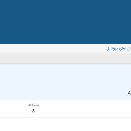
ال های پروفایل
A
پسندها
8