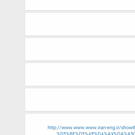
http://www.www.www.iran-eng.ir/
%D9%BE%D9%84%D8%A7%DA%A9(