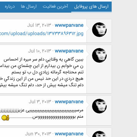
ارسال های پروفایل
آخرین فعالیت
ارسال ها
درباره
Jul 13, 2013
wwwparvane
.com/upload/uploads/13733896312.jpg
Jul 10, 2013
wwwparvane
ببين گاهي يه وقتايي دلم سر ميره از احساس
ن مي خوابم ن بيدارم از اين چشماي من بيدا
تنم محتاجه گرماته زيادي دل ب تو بستم
هيچ دردي در اين حد نيس من از اين زندگي خ
دلم تنگ ميشه بيش از حد، دلم تنگ ميشه بيش 
Jul 3, 2013
wwwparvane
مرسییییییییییییییییییییییییییییی عزیززززززززززززز
منم بوووووووووووووووووس...................
Jun 30, 2013
wwwparvane