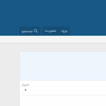
ورود
عضویت
جستجو
امتیاز
0