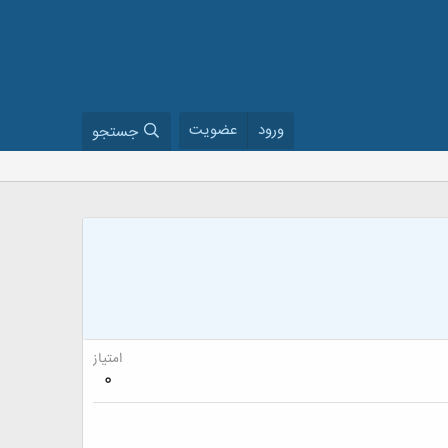
ورود
عضویت
جستجو
امتیاز
0