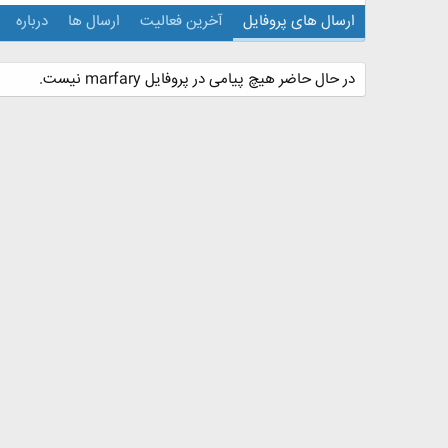
ارسال های پروفایل
آخرین فعالیت
ارسال ها
درباره
در حال حاضر هیچ پیامی در پروفایل marfary نیست.