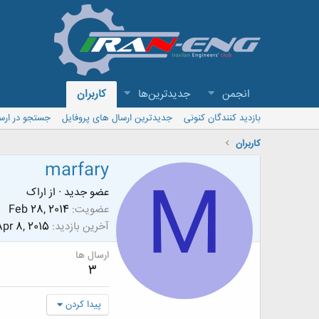
انجمن
جدیدترین‌ها
کاربران
بازدید کنندگان کنونی
جدیدترین ارسال های پروفایل
جستجو در ارس
کاربران
marfary
M
عضو جدید
·
از
اراک
عضویت
Feb 28, 2014
آخرین بازدید
pr 8, 2015
ارسال ها
3
پیدا کردن