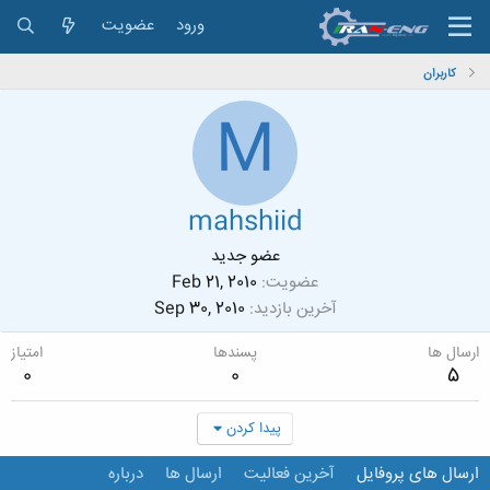
ورود
عضویت
کاربران
M
mahshiid
عضو جدید
عضویت
Feb 21, 2010
آخرین بازدید
Sep 30, 2010
ارسال ها
پسندها
امتیاز
0
0
5
پیدا کردن
ارسال های پروفایل
آخرین فعالیت
ارسال ها
درباره