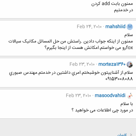
ممنون بابت add کردن
در خدمتیم
Feb 24, 2010
mahshiid
M
سلام
ممنون از اینکه جواب دادین .راستش من حل المسائل مکانیک سیالات
foxرو می خواستم.امکانش هست از اینجا بگیرم؟
Feb 23, 2010
morteza1360
سلام.از آشناييتون خوشبختم.امري داشتين در خدمتم.مهندس صبوري
09153008088
Feb 23, 2010
masoodvahidi
با سلام
در مورد چی اطلاعات می خواهید ؟
کاربران