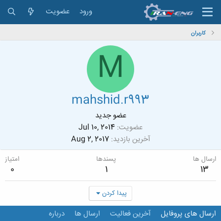
ورود
عضویت
کاربران
M
mahshid.r993
عضو جدید
عضویت
Jul 10, 2014
آخرین بازدید
Aug 2, 2017
ارسال ها
پسندها
امتیاز
0
1
13
پیدا کردن
ارسال های پروفایل
آخرین فعالیت
ارسال ها
درباره