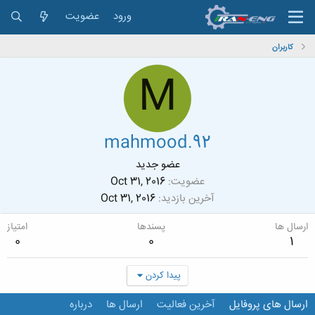
ورود
عضویت
کاربران
M
mahmood.92
عضو جدید
عضویت
Oct 31, 2016
آخرین بازدید
Oct 31, 2016
ارسال ها
پسندها
امتیاز
0
0
1
پیدا کردن
ارسال های پروفایل
آخرین فعالیت
ارسال ها
درباره