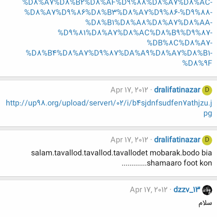
%D8%A7%D8%B2%D8%AF%D9%88%D8%A7%D8%AC-
%D8%A7%D9%86%D8%B3%D8%A7%D9%86-%D9%88-
%D8%B1%D8%A8%D8%A7%D8%AA-
%D9%81%D8%A7%D8%AC%D8%B9%D9%87-
%DB%8C%D8%A7-
%D8%B4%D8%A7%D9%87%DA%A9%D8%A7%D8%B1-
%D8%9F
Apr 17, 2012
dralifatinazar
D
http://up98.org/upload/server1/02/i/b4sjdnfsudfen7athjzu.j
pg
Apr 17, 2012
dralifatinazar
D
salam.tavallod.tavallod.tavallodet mobarak.bodo bia
shamaaro foot kon.............
Apr 17, 2012
dzzv_13
سلام