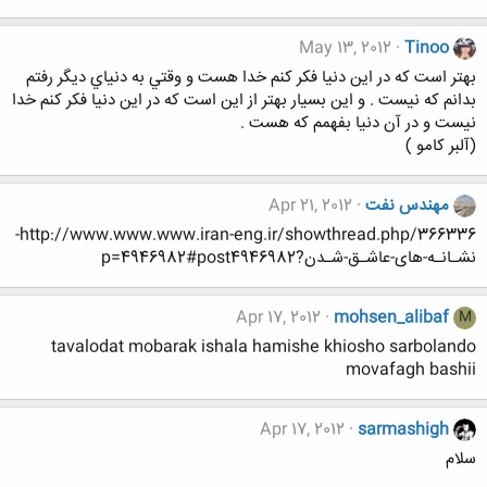
May 13, 2012
Tinoo
بهتر است که در اين دنيا فکر کنم خدا هست و وقتي به دنياي ديگر رفتم
بدانم که نيست . و اين بسيار بهتر از اين است که در اين دنيا فکر کنم خدا
نيست و در آن دنيا بفهمم که هست .
(آلبر کامو )
مهندس نفت
Apr 21, 2012
http://www.www.www.iran-eng.ir/showthread.php/366336-
نشـانـه-های-عاشـق-شـدن?p=4946982#post4946982
Apr 17, 2012
mohsen_alibaf
M
tavalodat mobarak ishala hamishe khiosho sarbolando
movafagh bashii
Apr 17, 2012
sarmashigh
سلام