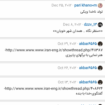
Dec 25, 2012
pari khano0m
تولد ناخدا ویکی
Dec 8, 2012
dzzv_13
««منظر نگاه .. همدان شهر خوبان»»
Oct 29, 2012
akbar6565
http://www.www.www.iran-eng.ir/showthread.php/411387-
هنر-نمایی-با-برگهای-پاییزی
Oct 26, 2012
akbar6565
Oct 13, 2012
akbar6565
http://www.www.www.iran-eng.ir/showthread.php/408624-
گفتگوی-خدا-با-بنده