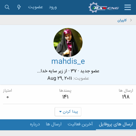
ورود
عضویت
کاربران
mahdis_e
عضو جدید
·
37
·
از
زیر سایه خدا...
عضویت
Aug 29, 2011
ارسال ها
پسندها
امتیاز
0
141
198
پیدا کردن
ارسال های پروفایل
آخرین فعالیت
ارسال ها
درباره