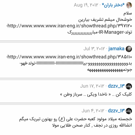
*دختر باران*
Aug 19, 2012
سلام
خوشحال میشم تشریف بیارین
http://www.www.www.iran-eng.ir/showthread.php/397120-
تولد-IR-Manager-مباررررررررررررررک
Jul 3, 2012
jamaka
http://www.www.www.iran-eng.ir/showthread.php/385110-
بدووووووووووووووووووو-بیااااااااااااااااااااااا-ااااااااااااااا-تولد-فهو-
جونمههههههههههههههههه
Jun 17, 2012
dzzv_13
کلیک کن .. « ناخدا ویکی .. سرباز وطن »
Jun 4, 2012
dzzv_13
خجسته میلاد مولود کعبه حضرت علی (ع) رو بهتون تبریک میگم
انشاالله روزی در نجف , کنار صحن طلایی مولا