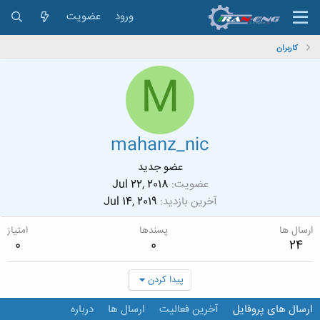
ورود
عضویت
کاربران
M
mahanz_nic
عضو جدید
عضویت
Jul 22, 2018
آخرین بازدید
Jul 14, 2019
ارسال ها
پسندها
امتیاز
0
0
24
پیدا کردن
ارسال های پروفایل
آخرین فعالیت
ارسال ها
درباره