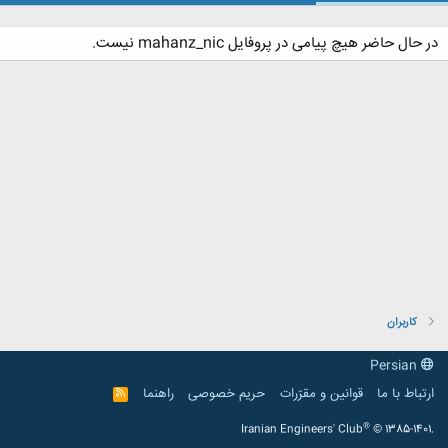
در حال حاضر هیچ پیامی در پروفایل mahanz_nic نیست.
کاربران
Persian
ارتباط با ما
قوانین و مقرّرات
حریم خصوصی
راهنما
R
S
S
®
Iranian Engineers' Club
© 1385-1401.