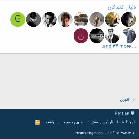
دنبال کنندگان
G
ن
... and 36 more.
کاربران
Persian
ارتباط با ما
قوانین و مقرّرات
حریم خصوصی
راهنما
R
S
S
®
Iranian Engineers' Club
© 1385-1401.