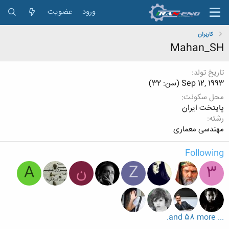
ورود
عضویت
کاربران
Mahan_SH
تاریخ تولد
Sep 12, 1993 (سن: 32)
محل سکونت
پایتخت ایران
رشته
مهندسی معماری
Following
3
Z
ن
A
... and 58 more.