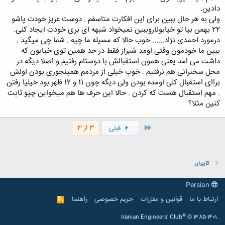
دادین.
ولی به هر حال ببین برای این افکارت متاسفم . دوست عزیز خودت پاشو
22 بهمن بیا تو خیابوناروببین نمیخواد شبهه ای بری خودت ایجاد کنی.
درمورد احمدی نژاد...... خوب حالا که مسیله ما چیه . شما چی میگید .
ببین ما خودمون وقتی اومد شیراز فقط در حد همین توی خیابون که
داشت می امد یعنی همون استقبالش با دوستام رفتیم و اصلا دیگه در
محل سخنرانی هم نرفتیم . خوب خیلی از مردمم همینجوری بودن اولش
براای استقبال کلی اومده بودن ولی دیگه چون 11 و 12 ظهر بود خیلیا رفتن
. مهم استقبال هست که کردن . حالا این حرف ها هم میخواین چیو ثابت
کنین مثلا؟
اول
3 از 3
قبلی
کاربران
Persian
ارتباط با ما
قوانین و مقرّرات
حریم خصوصی
راهنما
R
S
S
®
Iranian Engineers' Club
© 1385-1401.