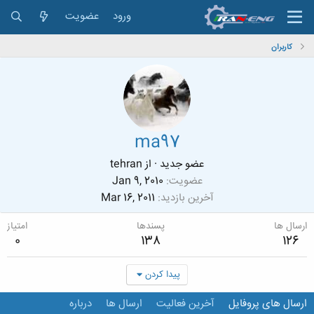
ورود
عضویت
کاربران
ma97
عضو جدید
·
از
tehran
عضویت
Jan 9, 2010
آخرین بازدید
Mar 16, 2011
ارسال ها
پسندها
امتیاز
0
138
126
پیدا کردن
ارسال های پروفایل
آخرین فعالیت
ارسال ها
درباره