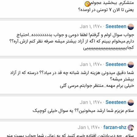
متشکرم. ببخشید عجولم
یعنی تا الان 7 تومنی در اومده؟
Jan 1, 1970
Seesteen
جواب سوال اولم و گرفتم! لطفا دومی و جواب بدددددددده..احتیاج
دارم.میخوام ببینم که اگه از آزاد بیشتر میشه صرفه نظر کنم ازش.آره؟؟
کجاییییییییییییییییییییییییی
Jan 1, 1970
Seesteen
شما دقیق میدونی هزینه ارشد شبانه چه قد در میاد؟؟ درسته که از آزاد
بیشتر میشه؟
خیلی برام مهمه..منتظر جوابتم.مرسی گلی
Jan 1, 1970
Seesteen
سلام عزیزم شما ارشد میخونین؟؟ یه سوال خیلی کوچیک
Jan 1, 1970
farzan-shz
سلام . چه دیریادتون افتاده خبرم کنید که یه زمانی شما جواب پست منو