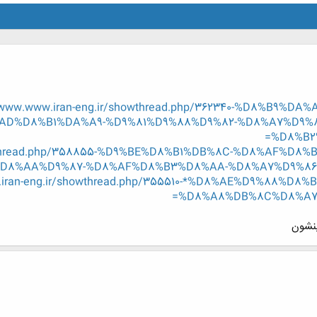
.www.www.iran-eng.ir/showthread.php/362340-%D8%B9
D%D8%B1%DA%A9-%D9%81%D9%88%D9%82-%D8%A7%D9%
%D8%B2%
showthread.php/358855-%D9%BE%D8%B1%DB%8C-%D8%AF%
8%AA%D9%87-%D8%AF%D8%B3%D8%AA-%D8%A7%D9%86%D8%
w.iran-eng.ir/showthread.php/355510-*%D8%AE%D9%88%
%D8%A8%DB%8C%D8%A7%D