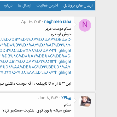
ارسال های پروفایل
آخرین فعالیت
ارسال ها
درباره
Apr 10, 2012
naghmeh raha
N
سلام دوست عزیز
خوش اومدی
%DA%A9%D8%B3%D9%87%D8%A7%DB%8C-
84%D8%B9%D8%A7%D8%AF%D9%87-
DB%8C%D8%A8%D8%A7-!?highlight=
D8%B1%DB%8C%D8%A7%DB%8C%DB%8C-
B3%D8%A7%D9%86!!!?highlight=
D8%B4%D8%AA%DB%8C%D9%BE%D8%A7-
9%86-%D8%AA%D9%88*?highlight=
این 3 تا از 8 تا تاپیکمه ، اگه دوست داشتی ببینشون
بیتا24
Jan 8, 2012
سلام
چطور میشه با ورد توی اینترنت جستجو کرد؟