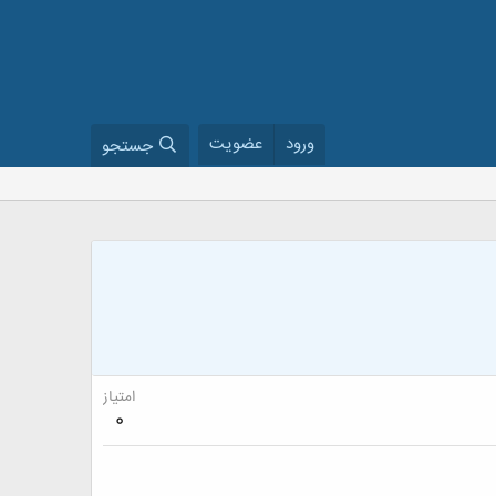
ورود
عضویت
جستجو
امتیاز
0