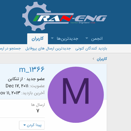
انجمن
جدیدترین‌ها
کاربران
بازدید کنندگان کنونی
جدیدترین ارسال های پروفایل
جستجو در ارس
کاربران
m_1366
M
عضو جدید
·
از
تنكابن
عضویت
Dec 17, 2011
آخرین بازدید
ov 11, 2013
ارسال ها
7
پیدا کردن