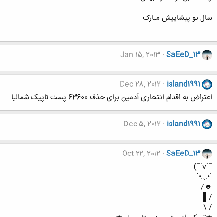
سال نو پیشاپیش مبارک
Jan 15, 2013
SaEeD_13
Dec 28, 2012
island1991
اعتراض به اقدام انتحاری آدمین برای حذف 63600 پست تاپیک شمالیا
Dec 5, 2012
island1991
Oct 22, 2012
SaEeD_13
¯`v´¯)
`•.¸.•´
☻/
/▌
/ \