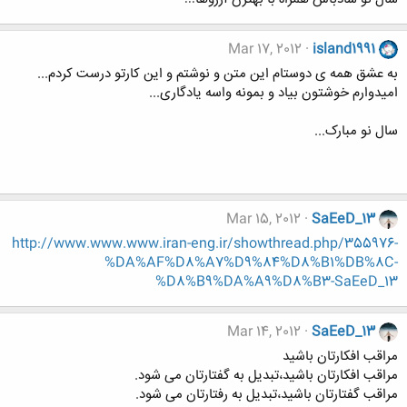
Mar 17, 2012
island1991
به عشق همه ی دوستام این متن و نوشتم و این کارتو درست کردم...
امیدوارم خوشتون بیاد و بمونه واسه یادگاری...
سال نو مبارک...
Mar 15, 2012
SaEeD_13
http://www.www.www.iran-eng.ir/showthread.php/355976-
%DA%AF%D8%A7%D9%84%D8%B1%DB%8C-
%D8%B9%DA%A9%D8%B3-SaEeD_13
Mar 14, 2012
SaEeD_13
مراقب افکارتان باشید
مراقب افکارتان باشید،تبدیل به گفتارتان می شود.
مراقب گفتارتان باشید،تبدیل به رفتارتان می شود.