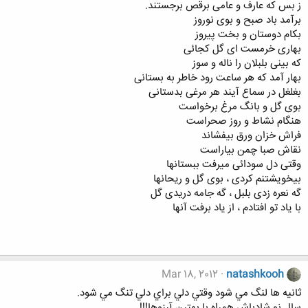
ز بس که عارف و عامی برقص برجستند.
برآمد باد صبح و بوی نوروز
بکام دوستان و بخت پیروز
بهاری خرمست ای گل کجائی
که بینی بلبلان را ناله و سوز
بهار آمد که هر ساعت رود خاطر به بستانی
بغلغل در سماع آیند هر مرغی بدستانی
بوی گل و بانگ مرغ برخواست
هنگام نشاط و روز صحراست
فراش خزان ورق بیفشاند
نقاش صبا چمن بیاراست
وقتی دل سودائی میرفت ببستانها
بیخویشتنم کردی ، بوی گل و ریحانها
گه نعره زدی بلبل ، گه جامه دریدی گل
با یاد تو افتادم ، از یاد برفت آنها
Mar 18, 2012
natashkooh
ثانيه ها لنگ مي شود وقتي دلي براي دلي تنگ مي شود.
سال نو شادباش همراه با بهترن آرزوها!!!