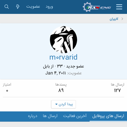
ورود
عضویت
کاربران
m0rvarid
عضو جدید
·
33
·
از
بابل
عضویت
Jan 4, 2011
ارسال ها
پسندها
امتیاز
0
89
127
پیدا کردن
ارسال های پروفایل
آخرین فعالیت
ارسال ها
درباره