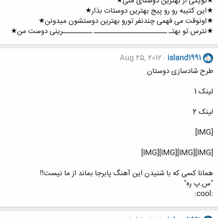
★تویکی از بهترین دوستای منی★
★این کتیبه رو رو پیج بهترین دوستات بذار★
★اونوقت می فهمی چندنفر تورو بهترین دوستشون میدونن★
★نترس تو بهتـ ـــــــــــــــــــــــــ ــــــــــرینی دوست من★
Aug 25, 2012
island1991
طرح شادسازی دوستان
لینک 1
لینک 2
[IMG]
[IMG][IMG][IMG][IMG]
همانا کسی که با شنیدن این آهنگ پابرجا بماند از ما نیست!!
"س.پ ره"
:cool: