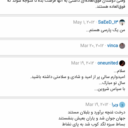
وقتی دوستان فوق‌العاده‌ای داشتی به آنها فرصت بده تا متوجه شوند که
فوق‌العاده هستند.
May 1, 2012
SaEeD_13
من یک پارسی هستم...
Mar 20, 2012
vinca
Mar 19, 2012
oneunited
سلام...
امیدوارم سالی پر از امید و شادی و سلامتی داشته باشید.
سال نو مبارک...
با سپاس شروین...
ویرا
Mar 19, 2012
و
درخت غنچه برآورد و بلبلان مستند
جهان جوان شد و یاران بعیش بنشستند
بساط سبزه لگد کوب شد به پای نشاط