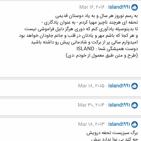
Mar 16, 2016
island1991
به رسم نوروز هر سال و به یاد دوستان قدیمی
تحفه ای هرچند ناچیز مهیا کردم - به عنوان یادگاری -
تا بدینوسیله یادآوری کنم که دوری هرگز دلیل فراموشی نیست
و هر کجا که باشم مهر و یادتان در قلب و جانم جاودان خواهد بود
امیدوارم سالی پر از برکت و شادمانی پیش رو داشته باشید
دوست همیشگی شما : ISLAND
(طرح و متن طبق معمول از خودم :دی)
Mar 18, 2015
island1991
Mar 30, 2014
island1991
Mar 18, 2013
island1991
برگ سبزیست تحفه درویش
چه کند بی نوا ندارد بیش