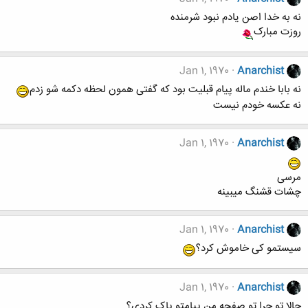
نه به خدا اصن یادم نبود شرمنده
روزت مبارک
Jan 1, 1970
Anarchist
نه بابا خندم ماله پیام قبلیت بود که گفتی همون لحظه دکمه شو زدم
نه عکسه خودم نیست
Jan 1, 1970
Anarchist
مرسی
چشات قشنگ میبینه
Jan 1, 1970
Anarchist
سیستمو کی خاموش کرد؟
Jan 1, 1970
Anarchist
حالا تو چرا تو صفحه من پیامتو پاک کردی؟