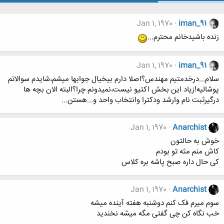
Jan 1, 1970
iman_91
زنده باشیدخانم محترم...
Jan 1, 1970
iman_91
سلام...درخدمتیم مهندس؟اصلا دارم بیخیال جوابها میشم،شایدم سوالاتم
پوشالیه!زیاد این بخش اکتیو نیست،نمیدونم چرا؟البته الان بچه ها
درگیرثبت نام وارشد ودکترا وانتخاب واحد و...هستن...
Jan 1, 1970
Anarchist
خوش به حالتون
کاش منم مثه تو بودم
کی حال داره صبح پاشه بره کلاس
Jan 1, 1970
Anarchist
سوم میرم فک کنم دوشنبه هفته آینده میشه
خب نگاه کن چی گفتی مگه میشه نخندید