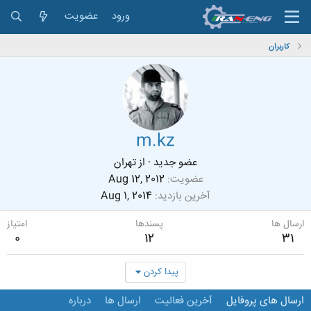
ورود
عضویت
کاربران
m.kz
عضو جدید
·
از
تهران
عضویت
Aug 12, 2012
آخرین بازدید
Aug 1, 2014
ارسال ها
پسندها
امتیاز
0
12
31
پیدا کردن
ارسال های پروفایل
آخرین فعالیت
ارسال ها
درباره