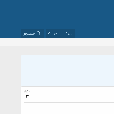
ورود
عضویت
جستجو
امتیاز
3