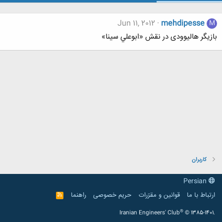
Jun 11, 2012
mehdipesse
M
بازیگر هالیوودی در نقش «ابوعلي سينا»
کاربران
Persian
ارتباط با ما
قوانین و مقرّرات
حریم خصوصی
راهنما
R
S
S
®
Iranian Engineers' Club
© 1385-1401.