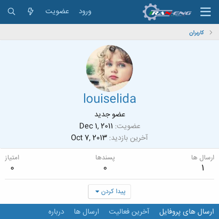
ورود
عضویت
کاربران
louiselida
عضو جدید
عضویت
Dec 1, 2011
آخرین بازدید
Oct 7, 2013
ارسال ها
پسندها
امتیاز
0
0
1
پیدا کردن
ارسال های پروفایل
آخرین فعالیت
ارسال ها
درباره