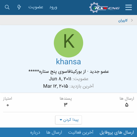
ورود
عضویت
کاربران
K
khansa
عضو جدید
·
از
بورکینافاسوی پنج ستاره*****
عضویت
Jun 8, 2011
آخرین بازدید
Mar 12, 2015
ارسال ها
پسندها
امتیاز
0
3
5
پیدا کردن
ارسال های پروفایل
آخرین فعالیت
ارسال ها
درباره