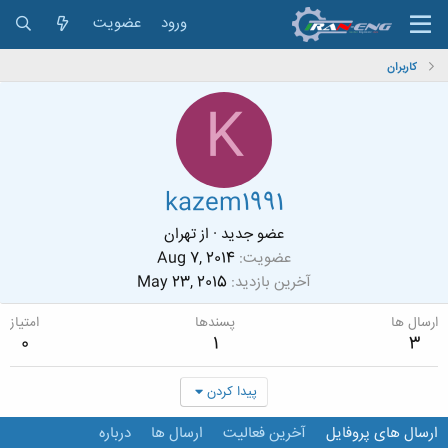
ورود
عضویت
کاربران
K
kazem1991
عضو جدید
·
از
تهران
عضویت
Aug 7, 2014
آخرین بازدید
May 23, 2015
ارسال ها
پسندها
امتیاز
0
1
3
پیدا کردن
ارسال های پروفایل
آخرین فعالیت
ارسال ها
درباره