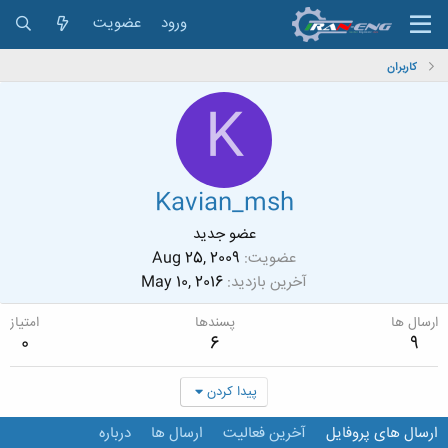
ورود
عضویت
کاربران
K
Kavian_msh
عضو جدید
عضویت
Aug 25, 2009
آخرین بازدید
May 10, 2016
ارسال ها
پسندها
امتیاز
0
6
9
پیدا کردن
ارسال های پروفایل
آخرین فعالیت
ارسال ها
درباره