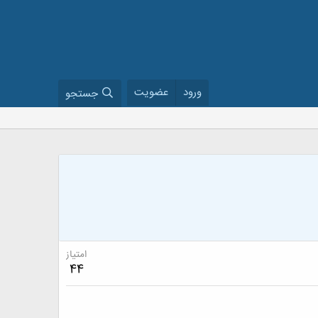
ورود
عضویت
جستجو
امتیاز
44