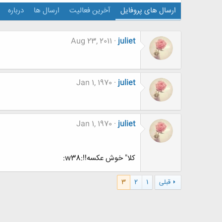
ارسال های پروفایل
آخرین فعالیت
ارسال ها
درباره
Aug 23, 2011
juliet
Jan 1, 1970
juliet
Jan 1, 1970
juliet
کلا" خوش عکسه!!:w38:
قبلی
1
2
3