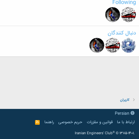
Following
دنبال کنندگان
کاربران
Persian
ارتباط با ما
قوانین و مقرّرات
حریم خصوصی
راهنما
R
S
S
®
Iranian Engineers' Club
© 1385-1401.