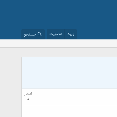
ورود
عضویت
جستجو
امتیاز
0