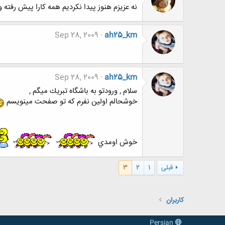
نه عزیزم هنوز پیدا نکردیم همه کارا پیش رفت
Sep 28, 2009
ah25_km
Sep 28, 2009
ah25_km
سلام , ورودتو به باشگاه تبريك ميگم ,
خوشحالم اولين نفرم كه تو صفحت مينويسم
خوش اومدي
قبلی
1
2
3
کاربران
Persian