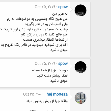
Oct 25, 2009
spow
نه عزیز من
من هیچ نگاه جنسیتی به موضوعات ندارم
ولی اسم تالار رو در نظر بگیرید
چه بحث مفیدی امکان داره از دل اون تاپیک در
منو قانع کنید تا دوباره بازش کنم
از شماها انتظار بیشتری هست
اگه برای شوخیه میتونید در تالار زنگ تفریح به
موفق باشید
Oct 25, 2009
spow
دوست عزیز از شما بعیده
لطفا بیشتر دقت کنید
موفق باشید
Oct 25, 2009
haj morteza
واقعا چرا از ریش بدتون میاد.....