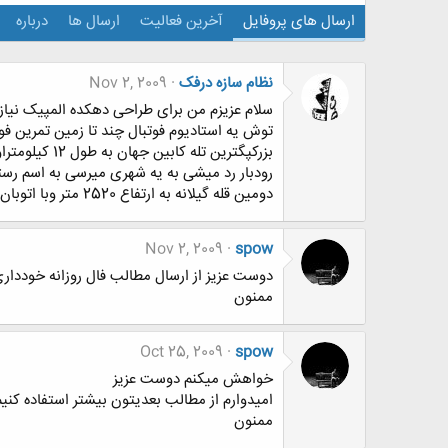
ارسال های پروفایل
آخرین فعالیت
ارسال ها
درباره
نظام سازه درفک
Nov 2, 2009
سلام عزیزم من برای طراحی دهکده المپیک نیا
توش یه استادیوم فوتبال چند تا زمین تمرین ف
دومین قله گیلانه به ارتفاع 2520 متر وبا اتوبان جدید تهران رشت وخط آهن درحال ساخت حدود 4تا5 کیلومتر فاصله داره
Nov 2, 2009
spow
دوست عزیز از ارسال مطالب فال روزانه خودداری
ممنون
Oct 25, 2009
spow
خواهش میکنم دوست عزیز
امیدوارم از مطالب بعدیتون بیشتر استفاده کنیم
ممنون