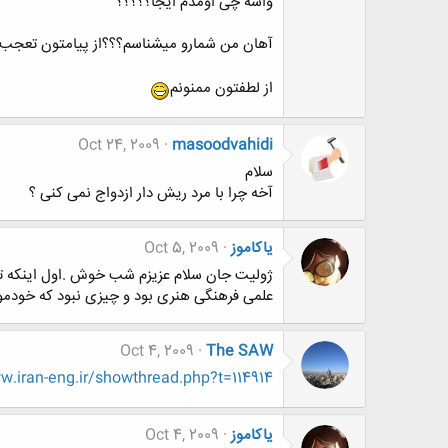
واسه چی اومدم ایجا؟؟؟؟؟
آهان من شمارو میشناسم؟؟؟از پیامتون تعجب ک
از لطفتون ممنونم
Oct 24, 2009
masoodvahidi
سلام
آخه چرا با مرد ریش دار ازدواج نمی کنی ؟
یاکاموز
Oct 5, 2009
ژولیت جان سلام عزیزم شب خوش .اول اینکه تشک
علمی فرهنگی هنری بود و چیزی نبود که خودمو
Oct 4, 2009
The SAW
iran-eng.ir/showthread.php?t=114914
یاکاموز
Oct 4, 2009