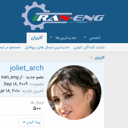
انجمن
جدیدترین‌ها
کاربران
بازدید کنندگان کنونی
جدیدترین ارسال های پروفایل
جستجو در ارس
کاربران
joliet_arch
عضو جدید
·
از
iran_eng
عضویت
Sep 18, 2009
آخرین بازدید
pr 18, 2010
ارسال ها
500
پیدا کردن