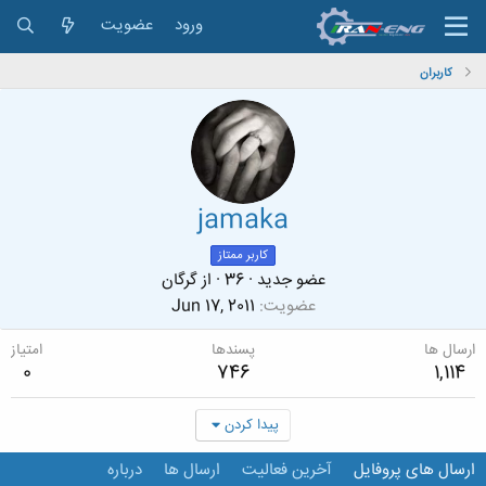
ورود
عضویت
کاربران
jamaka
کاربر ممتاز
عضو جدید
·
36
·
از
گرگان
عضویت
Jun 17, 2011
ارسال ها
پسندها
امتیاز
0
746
1,114
پیدا کردن
ارسال های پروفایل
آخرین فعالیت
ارسال ها
درباره