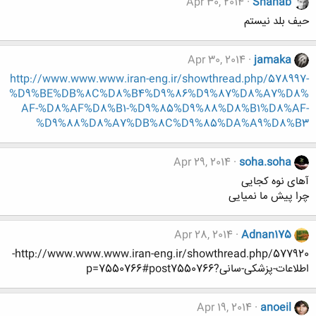
Apr 30, 2014
Shahab
حیف بلد نیستم
Apr 30, 2014
jamaka
http://www.www.www.iran-eng.ir/showthread.php/578997-
%D9%BE%DB%8C%D8%B4%D9%86%D9%87%D8%A7%D8%
AF-%D8%AF%D8%B1-%D9%85%D9%88%D8%B1%D8%AF-
%D9%88%D8%A7%DB%8C%D9%85%DA%A9%D8%B3
Apr 29, 2014
soha.soha
آهای نوه کجایی
چرا پیش ما نمیایی
Apr 28, 2014
Adnan175
http://www.www.www.iran-eng.ir/showthread.php/577920-
اطلاعات-پزشکی-سانی?p=7550766#post7550766
Apr 19, 2014
anoeil