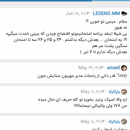
Jun 18, 2014
LEGEND.MM
سلام . مرسی تو خوبی ؟!
نه هنوز
بی شرفا اینقد برنامه امتحانیمونو افتضاح چیدن که ببینی خندت میگیره
19 یه امتحان ... بعدش دیگه نداشتم . 24 و 25 و 26 سه تا امتحان
سنگین پشت سر هم
بعدش دیگه ندارم تا 7 تیر :|
May 22, 2014
anoeil
ೋღ قدر دانی از زحمات مدیر مهربون ستایش جون
یارانراد
May 10, 2014
اره والا اسپک بزنید بخوره تو کله حریف ای حال میده
من 178 ولی والیبالی نیستمااااا
یارانراد
May 10, 2014
ببخشید شوخی کردم