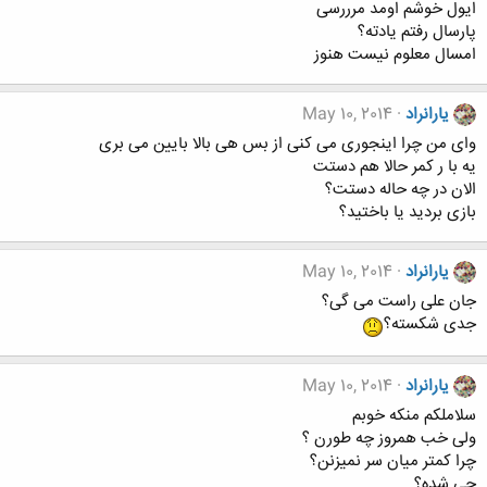
ایول خوشم اومد مرررسی
پارسال رفتم یادته؟
امسال معلوم نیست هنوز
یارانراد
May 10, 2014
وای من چرا اینجوری می کنی از بس هی بالا بایین می بری
یه با ر کمر حالا هم دستت
الان در چه حاله دستت؟
بازی بردید یا باختید؟
یارانراد
May 10, 2014
جان علی راست می گی؟
جدی شکسته؟
یارانراد
May 10, 2014
سلاملکم منکه خوبم
ولی خب همروز چه طورن ؟
چرا کمتر میان سر نمیزنن؟
چی شده؟