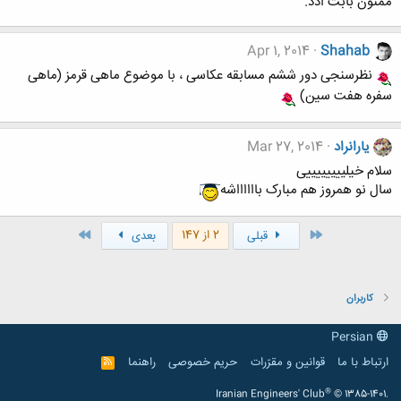
ممنون بابت ادد.
Apr 1, 2014
Shahab
نظرسنجی دور ششم مسابقه عکاسی ، با موضوع ماهی قرمز (ماهی
سفره هفت سین)
یارانراد
Mar 27, 2014
سلام خیلییییییییی
سال نو همروز هم مبارک بااااااشه
اول
آخر
2 از 147
قبلی
بعدی
کاربران
Persian
ارتباط با ما
قوانین و مقرّرات
حریم خصوصی
راهنما
R
S
S
®
Iranian Engineers' Club
© 1385-1401.