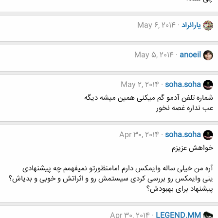
یارانراد
May 6, 2014
May 5, 2014
anoeil
May 2, 2014
soha.soha
شماره تلفن آدمو گم میکنی همین میشه دیگه
عب نداره غصه نخور
Apr 30, 2014
soha.soha
خواهش عزیزم
آره من خیلی ساله وایمکس دارم امامنظورتو نمیفهمم چه پیشنهادی
ینی وایمکس رو بررسی کردی سیستمش رو و اثراتش و خوبی و بدیاش؟
پیشنهاد برای بهبودش؟
Apr 30, 2014
LEGEND.MM