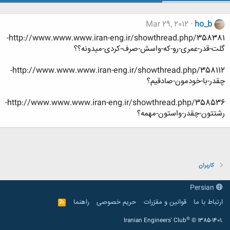
Mar 29, 2012
ho_b
http://www.www.www.iran-eng.ir/showthread.php/358381-
گلت-قدر-عمری-رو-که-واسش-صرف-کردی-میدونه؟؟
http://www.www.www.iran-eng.ir/showthread.php/358112-
چقدر-با-خودمون-صادقیم؟
http://www.www.www.iran-eng.ir/showthread.php/358536-
رشتتون-چقدر-واستون-مهمه؟
کاربران
Persian
ارتباط با ما
قوانین و مقرّرات
حریم خصوصی
راهنما
R
S
S
®
Iranian Engineers' Club
© 1385-1401.