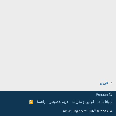
کاربران
Persian
ارتباط با ما
قوانین و مقرّرات
حریم خصوصی
راهنما
R
S
S
®
Iranian Engineers' Club
© 1385-1401.