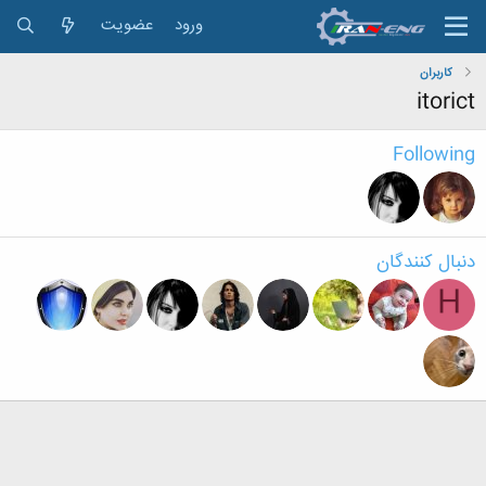
ورود
عضویت
کاربران
itorict
Following
دنبال کنندگان
H