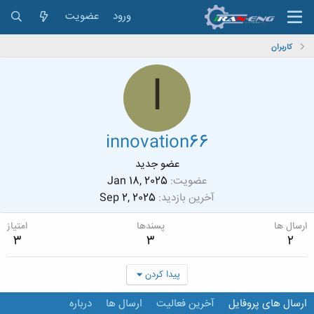
ورود
عضویت
کاربران
I
innovation66
عضو جدید
عضویت
Jan 18, 2025
آخرین بازدید
Sep 2, 2025
ارسال ها
پسندها
امتیاز
3
3
2
پیدا کردن
ارسال های پروفایل
آخرین فعالیت
ارسال ها
درباره