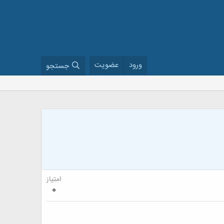
ورود
عضویت
جستجو
امتیاز
0