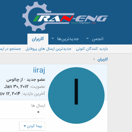
انجمن
جدیدترین‌ها
کاربران
بازدید کنندگان کنونی
جدیدترین ارسال های پروفایل
جستجو در ارس
کاربران
iiraj
I
عضو جدید
·
از
چالوس
عضویت
Jan 30, 2012
آخرین بازدید
ov 12, 2014
ارسال ها
0
پیدا کردن