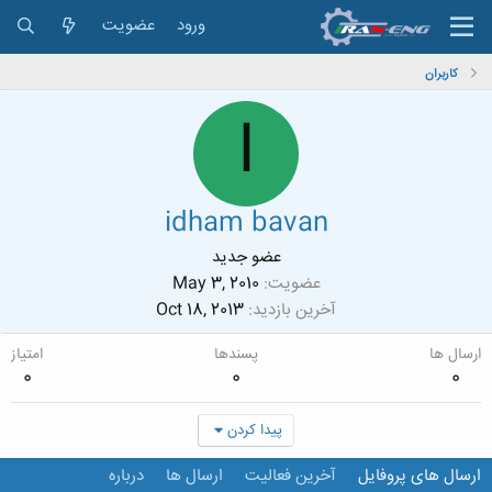
ورود
عضویت
کاربران
I
idham bavan
عضو جدید
عضویت
May 3, 2010
آخرین بازدید
Oct 18, 2013
ارسال ها
پسندها
امتیاز
0
0
0
پیدا کردن
ارسال های پروفایل
آخرین فعالیت
ارسال ها
درباره