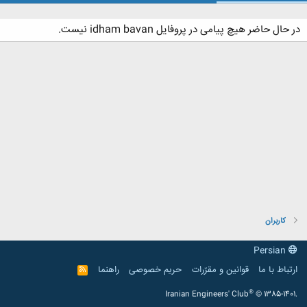
در حال حاضر هیچ پیامی در پروفایل idham bavan نیست.
کاربران
Persian
ارتباط با ما
قوانین و مقرّرات
حریم خصوصی
راهنما
R
S
S
®
Iranian Engineers' Club
© 1385-1401.