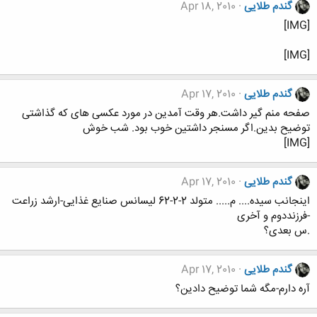
گندم طلایی
Apr 18, 2010
[IMG]
[IMG]
گندم طلایی
Apr 17, 2010
صفحه منم گیر داشت.هر وقت آمدین در مورد عکسی های که گذاشتی
توضیح بدین.اگر مسنجر داشتین خوب بود. شب خوش
[IMG]
گندم طلایی
Apr 17, 2010
اینجانب سیده.... م..... متولد 2-2-62 لیسانس صنایع غذایی-ارشد زراعت
-فرزنددوم و آخری
.س بعدی؟
گندم طلایی
Apr 17, 2010
آره دارم-مگه شما توضیح دادین؟