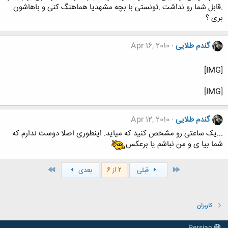
.قابل شما رو نداشت .تونستی با بچه مشهدیا هماهنگ کنی و باهاشون
بری ؟
گندم طلایی
Apr 16, 2010
[IMG]
[IMG]
گندم طلایی
Apr 12, 2010
...یک ساعتی رو مشخص کنید که میاید. اینطوری اصلا دوست ندارم که
شما بیا ی و من نباشم یا برعکس
اول
آخر
2 از 6
قبلی
بعدی
کاربران