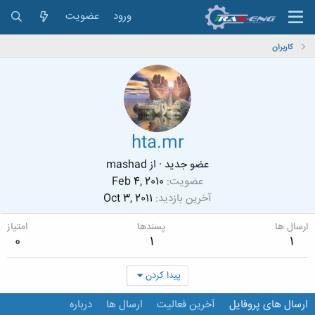
ورود
عضویت
کاربران
hta.mr
عضو جدید
·
از
mashad
عضویت
Feb 4, 2010
آخرین بازدید
Oct 3, 2011
ارسال ها
پسندها
امتیاز
0
1
1
پیدا کردن
ارسال های پروفایل
آخرین فعالیت
ارسال ها
درباره