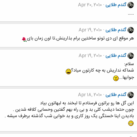
گندم طلایی
Apr 20, 2010
.....
گندم طلایی
Apr 19, 2010
هر موقع ای دی تونو ساختین برام بذارینش.تا اون زمان بای
گندم طلایی
Apr 19, 2010
سلام:
شماکه نداریش به چه کارتون میاد؟
جوابها...
گندم طلایی
Apr 18, 2010
این گل ها رو براتون فرستادم تا لبخند به لبهاتون بیاد
چون حتما دیشب کلی بد و بی راه بهم گفتین وحسابی کلافه شدین .
بادیدن اینا خستگی یک روز کاری و بد خوابی شب گذشته برطرف میشه .