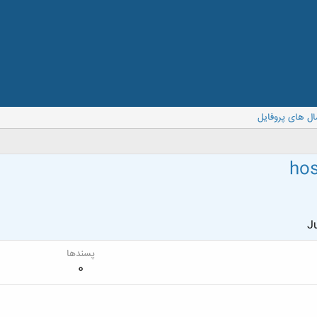
ال های پروفایل
hos
Ju
پسندها
0