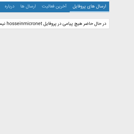
ارسال های پروفایل
آخرین فعالیت
ارسال ها
درباره
در حال حاضر هیچ پیامی در پروفایل hosseinmicronet نیست.