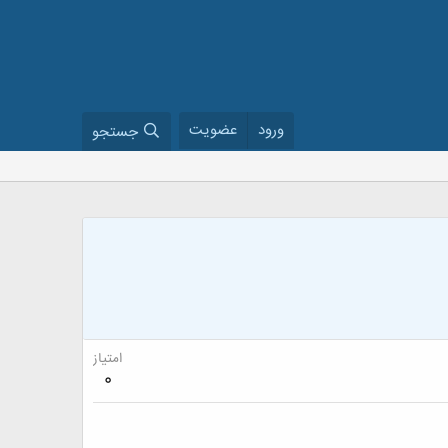
ورود
عضویت
جستجو
امتیاز
0