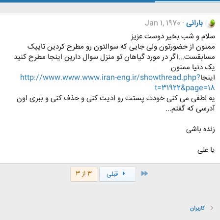
بارانی
Jan 1, 1970
سلام و شب بخیر دوست عزیز
ممنون از حضورتون ولی جایی که سوالتون رو مطرح کردین تاپیک
مسابقست...اگر در مورد گیاهان تو منزل سوال دارین اینجا مطرح کنید
یک دنیا ممنون
اینجا
http://www.www.www.iran-eng.ir/showthread.php?
t=31922&page=18
یه لطفی می کنی خودت پستت رو ادیت کنی و حذف کنی و ببری اون
آدرسی که گفتم...
زنده باشی
یا علی
اول
3 از 3
قبلی
کاربران