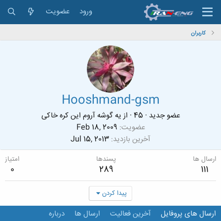
ورود
عضویت
کاربران
Hooshmand-gsm
عضو جدید
·
45
·
از
یه گوشه آروم این کره خاکی
عضویت
Feb 18, 2009
آخرین بازدید
Jul 15, 2013
ارسال ها
پسندها
امتیاز
0
289
111
پیدا کردن
ارسال های پروفایل
آخرین فعالیت
ارسال ها
درباره