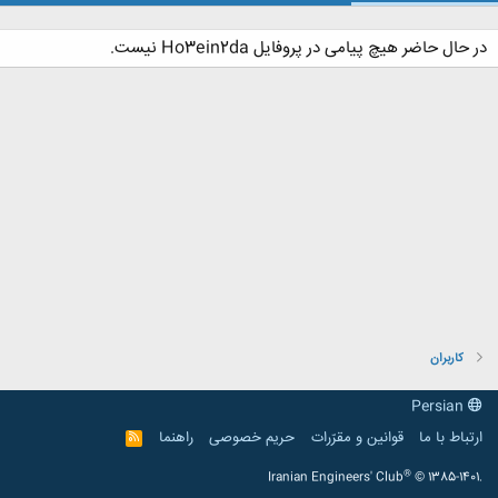
در حال حاضر هیچ پیامی در پروفایل Ho3ein2da نیست.
کاربران
Persian
ارتباط با ما
قوانین و مقرّرات
حریم خصوصی
راهنما
R
S
S
®
Iranian Engineers' Club
© 1385-1401.