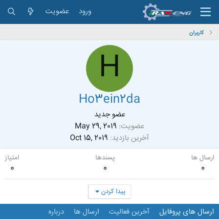
ورود
عضویت
کاربران
H
Ho3ein2da
عضو جدید
عضویت
May 29, 2019
آخرین بازدید
Oct 15, 2019
ارسال ها
پسندها
امتیاز
0
0
0
پیدا کردن
ارسال های پروفایل
آخرین فعالیت
ارسال ها
درباره