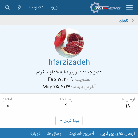
ورود
عضویت
کاربران
hfarzizadeh
عضو جدید
·
از
زیر سایه خداوند کریم
عضویت
Feb 17, 2009
آخرین بازدید
May 25, 2014
ارسال ها
پسندها
امتیاز
0
9
18
پیدا کردن
ارسال های پروفایل
آخرین فعالیت
ارسال ها
درباره