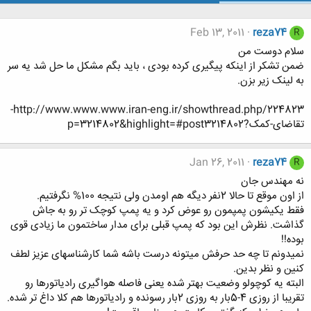
Feb 13, 2011
reza74
R
سلام دوست من
ضمن تشکر از اینکه پیگیری کرده بودی ، باید بگم مشکل ما حل شد یه سر
به لینک زیر بزن.
http://www.www.www.iran-eng.ir/showthread.php/224823-
تقاضای-کمک?p=3214802&highlight=#post3214802
Jan 26, 2011
reza74
R
نه مهندس جان
از اون موقع تا حالا 2نفر دیگه هم اومدن ولی نتیجه 100% نگرفتیم.
فقط یکیشون پمپمون رو عوض کرد و یه پمپ کوچک تر رو به جاش
گذاشت. نظرش این بود که پمپ قبلی برای مدار ساختمون ما زیادی قوی
بوده!!
نمیدونم تا چه حد حرفش میتونه درست باشه شما کارشناسهای عزیز لطف
کنین و نظر بدین.
البته یه کوچولو وضعیت بهتر شده یعنی فاصله هواگیری رادیاتورها رو
تقریبا از روزی 4-5بار به روزی 2بار رسونده و رادیاتورها هم کلا داغ تر شده.