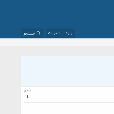
ورود
عضویت
جستجو
امتیاز
1