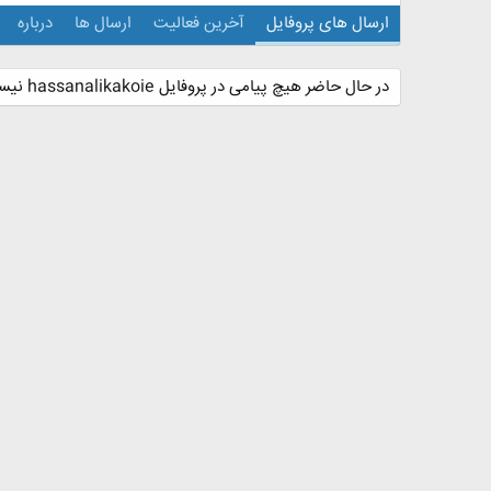
ارسال های پروفایل
آخرین فعالیت
ارسال ها
درباره
در حال حاضر هیچ پیامی در پروفایل hassanalikakoie نیست.