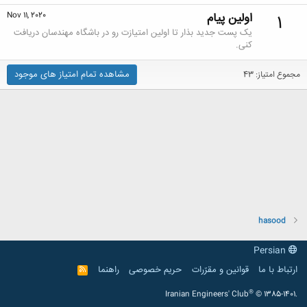
اولین پیام
Nov 11, 2020
1
یک پست جدید بذار تا اولین امتیازت رو در باشگاه مهندسان دریافت
کنی.
مشاهده تمام امتیاز های موجود
مجموع امتیاز: 43
hasood
Persian
ارتباط با ما
قوانین و مقرّرات
حریم خصوصی
راهنما
R
S
S
®
Iranian Engineers' Club
© 1385-1401.