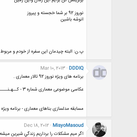
برترینش کن برایم این زمان واین زمین
نوروز 92 بر شما خجسته و پیروز
انوشه باشین
پ.ن: البته چیدمان این سفره از خودم و مربوط به
Mar 10, 2013
DDDIQ
برنامه های ویژه نوروز 92 تالار معماری .
عکاسی موضوعی معماری شماره 3 - کــهـنــــــه و نــــــــو
مسابقه مدلسازی بناهای معماری - برنامه ویژه نوروز 92 ( با هدایا
Dec 18, 2012
MisyoMasoud
اگر ميم مشكلات را برداريم زندگي شيرين ميشه ،