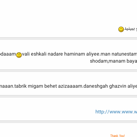
ببینید
hodaaam
vali eshkali nadare haminam aliyee.man natunesta
shodam,manam bayad
maaan.tabrik migam behet azizaaaam.daneshgah ghazvin aliyee
http://www.www.ww