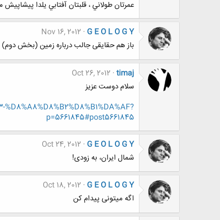
عمرتان طولاني ، قلبتان آفتابي یلدا پیشاپیش م
Nov 16, 2012
G E O L O G Y
باز هم حقایقی جالب درباره زمین (بخش دوم)
Oct 26, 2012
timaj
سلام دوست عزیز
8%B3-%D8%A8%D8%B2%D8%B1%DA%AF?
p=5661845#post5661845
Oct 24, 2012
G E O L O G Y
شمال ایران، به زودی!
Oct 18, 2012
G E O L O G Y
اگه میتونی پیدام کن