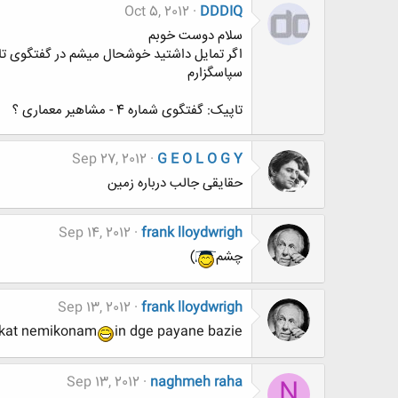
Oct 5, 2012
DDDIQ
سلام دوست خوبم
اگر تمایل داشتید خوشحال میشم در گفتگوی تاز
سپاسگزارم
تاپیک: گفتگوی شماره 4 - مشاهیر معماری ؟
Sep 27, 2012
G E O L O G Y
حقایقی جالب درباره زمین
Sep 14, 2012
frank lloydwrigh
چشم
)
Sep 13, 2012
frank lloydwrigh
rkat nemikonam
in dge payane bazie!
Sep 13, 2012
naghmeh raha
N