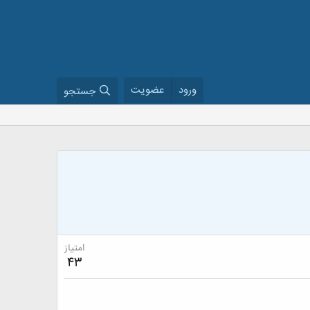
ورود
عضویت
جستجو
امتیاز
43