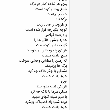
روی هر شاخه کنار هر برگ
شمع روشن کرده است
همه چلچله ها
برگشتند
و طراوت را فریاد زدند
کوچه یکپارچه آواز شده است
و درخت گیلاس
هدیه جشن اقاقی ها را
گل به دامن کرده ست
باز کن پنجره ها را ای دوست
هیچ یادت هست
که زمین را عطشی وحشی سوخت
برگ ها پژمردند
تشنگی با جگر خاک چه کرد
هیچ یادت هست
توی
تاریکی شب های بلند
سیلی سرما با تاک چه کرد
با سرو سینه گلهای سپید
نیمه شب باد غضبناک چهکرد
هیچ یادت هست