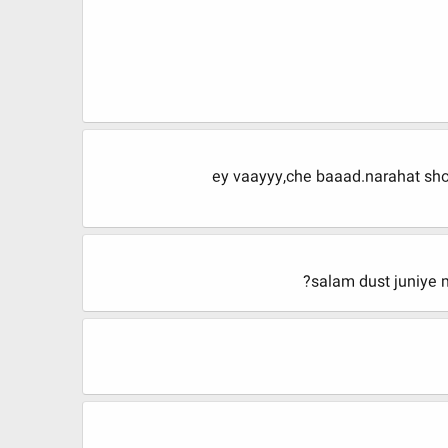
ey vaayyy,che baaad.narahat s
salam dust juniye 