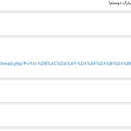
بارک دوستم!
showthread.php/410981-%DB%8C%DA%A9-%D8%AF%D8%B1%D