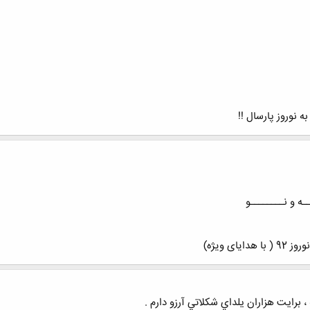
 نوروز پارسال !!
ی ویژه)
 برايت هزاران يلداي شكلاتي آرزو دارم .