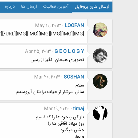
ارسال های پروفایل
آخرین فعالیت
ارسال ها
درباره
May 10, 2013
LOOFAN
/][/URL][IMG][IMG][IMG][IMG][IMG][IMG]
Apr 25, 2013
G E O L O G Y
تصویری هیجان انگیز از زمین
Mar 20, 2013
SOSHAN
سلام
سالی سرشار از حیات برایتان آرزومندم...
Mar 19, 2013
timaj
باز کن پنجره ها را که نسیم
روز میلاد اقاقی ها را
جشن میگیرد
و بهار