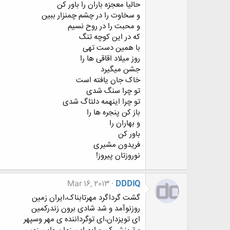
حالیا معجزه باران را باور کن
و سخاوت را در چشم چمنزار ببین
و محبت را در روح نسیم
که در این کوچه تنگ
با همین دست تهی
روز میلاد اقاقی ها را
جشن میگیرد
خاک جان یافته است
تو چرا سنگ شدی
تو چرا اینهمه دلتاگ شدی
باز کن پنجره ها را
و بهاران را
باور کن
فریدون مشیری
نوروزتان پیروز!
Mar 16, 2013
DDDIQ
گشت گرداگرد مهرتابناک،ایران زمین
روزنوآمد و شد شادی برون زندرکمین
ای تویزدان،ای توگرداننده ی مهر وسپهر