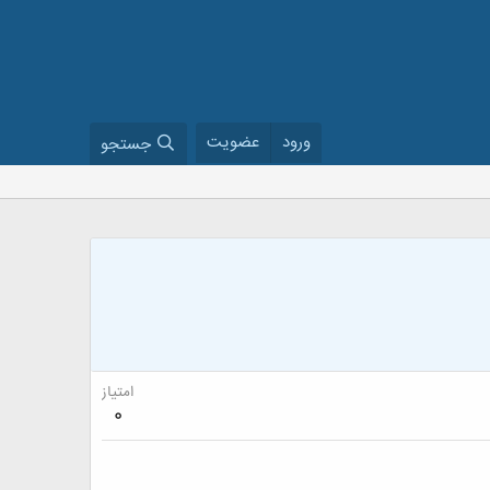
ورود
عضویت
جستجو
امتیاز
0