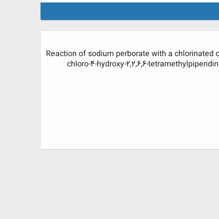
Reaction of sodium perborate with a chlorinated c
...chloro-4-hydroxy-2,2,6,6-tetramethylpiper