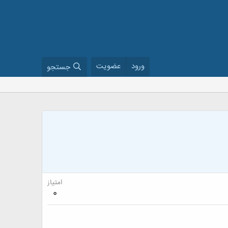
ورود
عضویت
جستجو
امتیاز
0