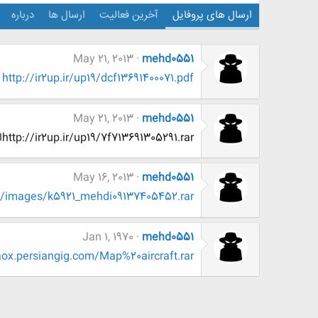
ارسال های پروفایل
آخرین فعالیت
ارسال ها
درباره
May 21, 2013
mehd0551
http://ir2up.ir/up19/dcf13691400071.pdf
May 21, 2013
mehd0551
http://ir2up.ir/up19/7f713691305291.rarایمیل کن برا افتخار
May 16, 2013
mehd0551
m/images/k5921_mehdi09137405452.rar
Jan 1, 1970
mehd0551
laox.persiangig.com/Map%20aircraft.rar