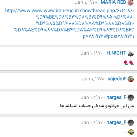
Jan 1, 1970
MARIA RED
http://www.www.www.iran-eng.ir/showthread.php/606386-
%D9%BE%D8%B3%D8%B1%D9%85-%D9%88-
%D9%85%D9%88%D8%AA%D9%88%D8%B1-
%D8%AE%D9%88%D8%B4%DA%AF%D9%84%D8%B4?
p=7819721#post7819721
Jan 1, 1970
H.N!GHT
Jan 1, 1970
sajede12
Jan 1, 1970
narges_F
من این حرفتونو شوخی حساب نمیکنم ها
Jan 1, 1970
narges_F
...