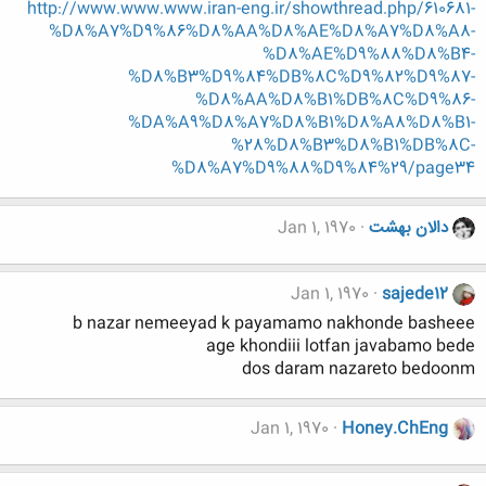
http://www.www.www.iran-eng.ir/showthread.php/610681-
%D8%A7%D9%86%D8%AA%D8%AE%D8%A7%D8%A8-
%D8%AE%D9%88%D8%B4-
%D8%B3%D9%84%DB%8C%D9%82%D9%87-
%D8%AA%D8%B1%DB%8C%D9%86-
%DA%A9%D8%A7%D8%B1%D8%A8%D8%B1-
%28%D8%B3%D8%B1%DB%8C-
%D8%A7%D9%88%D9%84%29/page34
دالان بهشت
Jan 1, 1970
Jan 1, 1970
sajede12
b nazar nemeeyad k payamamo nakhonde basheee
age khondiii lotfan javabamo bede
dos daram nazareto bedoonm
Jan 1, 1970
Honey.ChEng