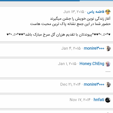
فاطمه یاس
Jun 13, 2015
آغاز زندگی نوین خویش را جشن میگیرند
حضور شما در این جمع نشانه پاک ترین محبت هاست
♥*•♫.•*♥♥*پیوندتان با تقدیم هزران گل سرخ مبارک باشد*♥♥*•♫.•*♥
Jan 4, 2015
monire3000
Jan 1, 2015
Honey.ChEng
.....
Dec 21, 2014
monire3000
Nov 17, 2014
hnfati