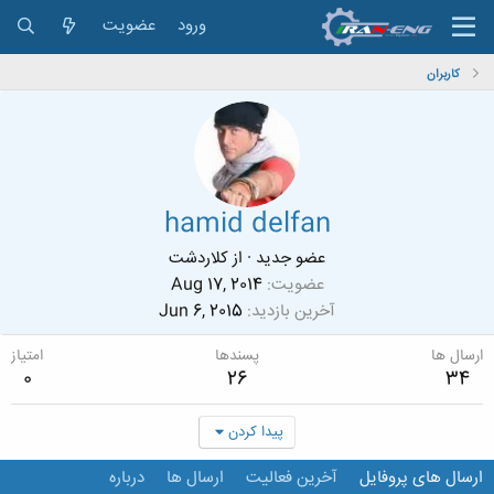
ورود
عضویت
کاربران
hamid delfan
عضو جدید
·
از
کلاردشت
عضویت
Aug 17, 2014
آخرین بازدید
Jun 6, 2015
ارسال ها
پسندها
امتیاز
0
26
34
پیدا کردن
ارسال های پروفایل
آخرین فعالیت
ارسال ها
درباره