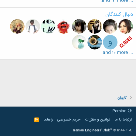
... and 13 more.
دنبال کنندگان
و
... and 10 more.
کاربران
Persian
ارتباط با ما
قوانین و مقرّرات
حریم خصوصی
راهنما
R
S
S
®
Iranian Engineers' Club
© 1385-1401.