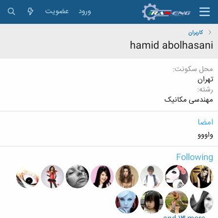
ورود
عضویت
کاربران
hamid abolhasani
محل سکونت
تهران
رشته
مهندسی مکانیک
امضا
واووو
Following