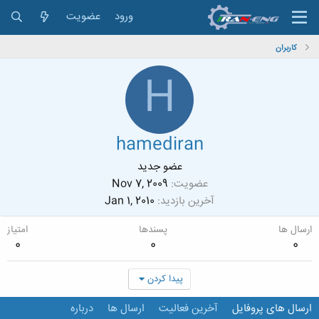
ورود
عضویت
کاربران
H
hamediran
عضو جدید
عضویت
Nov 7, 2009
آخرین بازدید
Jan 1, 2010
ارسال ها
پسندها
امتیاز
0
0
0
پیدا کردن
ارسال های پروفایل
آخرین فعالیت
ارسال ها
درباره