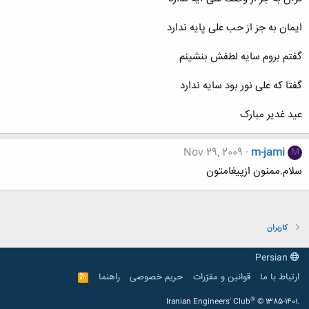
ایمان به جز از حب علی پایه ندارد
گفتم بروم سایه لطفش بنشینم
گفتا که علی نور بود سایه ندارد
عید غدیر مبارک
Nov 29, 2009
m-jami
M
سلام.ممنون ازپیغامتون
کاربران
Persian
ارتباط با ما
قوانین و مقرّرات
حریم خصوصی
راهنما
R
S
S
®
Iranian Engineers' Club
© 1385-1401.