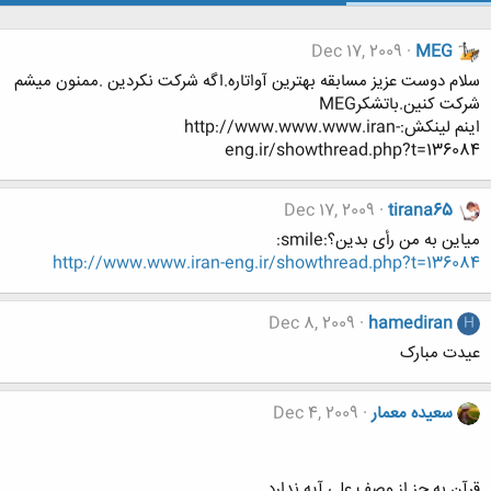
Dec 17, 2009
MEG
سلام دوست عزیز مسابقه بهترین آواتاره.اگه شرکت نکردین .ممنون میشم
شرکت کنین.باتشکرMEG
اینم لینکش:http://www.www.www.iran-
eng.ir/showthread.php?t=136084
Dec 17, 2009
tirana65
میاین به من رأی بدین؟:smile:
http://www.www.iran-eng.ir/showthread.php?t=136084
Dec 8, 2009
hamediran
H
عیدت مبارک
سعیده معمار
Dec 4, 2009
قرآن به جز از وصف علی آیه ندارد