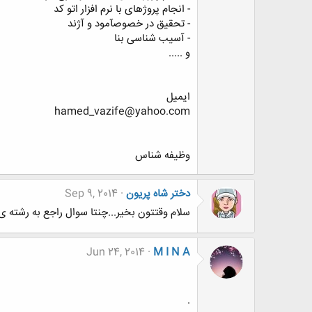
- انجام پروژهای با نرم افزار اتو کد
- تحقیق در خصوصآمود و آژند
- آسیب شناسی بنا
و .....
ایمیل
hamed_vazife@yahoo.com
وظیفه شناس
دختر شاه پریون
Sep 9, 2014
سلام وقتتون بخیر...چنتا سوال راجع به رشته 
Jun 24, 2014
M I N A
.