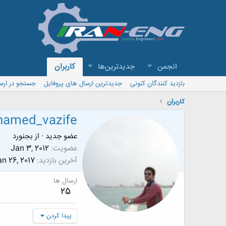
انجمن
جدیدترین‌ها
کاربران
بازدید کنندگان کنونی
جدیدترین ارسال های پروفایل
جستجو در ارس
کاربران
hamed_vazife
عضو جدید
·
از
بجنورد
عضویت
Jan 3, 2012
آخرین بازدید
n 26, 2017
ارسال ها
25
پیدا کردن