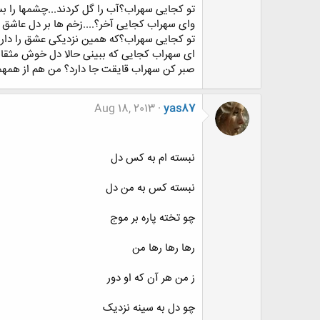
تو کجایی سهراب؟آب را گل کردند...چشمها را بست
وای سهراب کجایی آخر؟....زخم ها بر دل عاشق ک
تو کجایی سهراب؟که همین نزدیکی عشق را دار زد
ای سهراب کجایی که ببینی حالا دل خوش مث
صبر کن سهراب قایقت جا دارد؟ من هم از همهمه
Aug 18, 2013
yas87
نبسته ام به کس دل
نبسته کس به من دل
چو تخته پاره بر موج
رها رها رها من
ز من هر آن که او دور
چو دل به سینه نزدیک