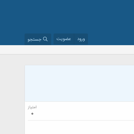
ورود
عضویت
جستجو
امتیاز
0