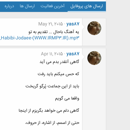
ارسال های پروفایل
آخرین فعالیت
ارسال ها
درباره
May 21, 2015
yas87
یه آهنگ باحال ... تقدیم به تو
in_Habibi-Jodaee-(WWW.IRMP3.IR).mp3
Apr 11, 2015
yas87
گاهی آنقدر بدم می آید
که حس میکنم باید رفت
باید از این جماعت پُرگو گریخت
واقعا می گویم
گاهی دلم می خواهد بگریزم از اینجا
حتی از اسمم، از اشاره، از حروف،