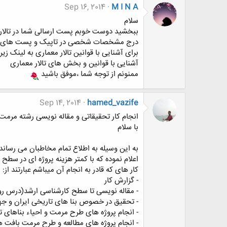
Sep 16, 2014
M I N A
سلام
ببخشید دوست خوبم پست ارسالی شما در تالار مر
درج مشخصات شخصی در تاپیک و پست های خو
برای آشنایی با قوانین تالار معماری به لینک زیر 
آشنایی با قوانین و بخش های تالار معماری
ممنونم از توجه شما ،موفق باشید
Sep 14, 2014
hamed_vazife
انجام کار تحقیقاتی و مقاله نویسی رشته مرمت
با سلام
به این وسیله به اطلاع تمام مخاطبان می رسان
اعلام نموده که با کمتر هزینه پروژه ای در سطح 
کار های که قادر به انجام آن میباشم عبارتند از:
- گزارش کار
- مقاله نویسی تا سطح کارشناسی ارشد(درس ر
- تحقیق در خصوص بنا های تاریخی ایران و جه
- انجام پروژه های طرح مرمت و احیاء بناهای ت
- انجام پروژه های مطالعه و طرح مرمت بافت 