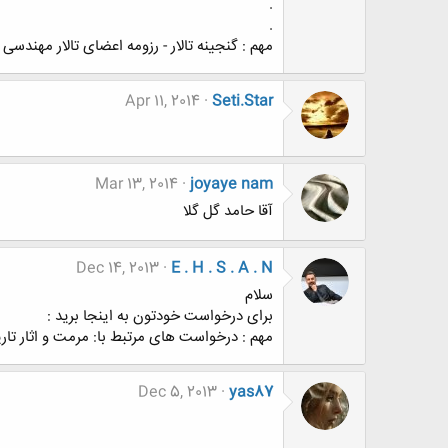
.
.
مهم : گنجینه تالار - رزومه اعضای تالار مهندسی
Apr 11, 2014
Seti.Star
Mar 13, 2014
joyaye nam
آقا حامد گل گلا
Dec 14, 2013
E . H . S . A . N
سلام
برای درخواست خودتون به اینجا برید :
مهم : درخواست های مرتبط با: مرمت و اثار تار
Dec 5, 2013
yas87