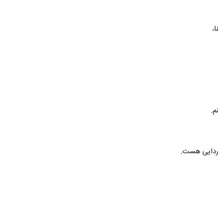
،
م.
فردایی هست.