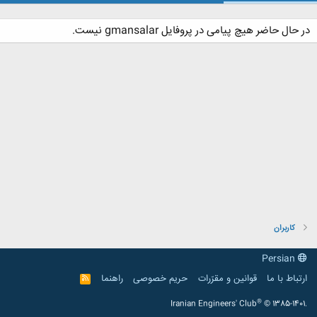
در حال حاضر هیچ پیامی در پروفایل gmansalar نیست.
کاربران
Persian
ارتباط با ما
قوانین و مقرّرات
حریم خصوصی
راهنما
R
S
S
®
Iranian Engineers' Club
© 1385-1401.