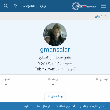
ورود
عضویت
کاربران
gmansalar
عضو جدید
·
از
زاهدان
عضویت
Nov 27, 2013
آخرین بازدید
Feb 27, 2016
ارسال ها
پسندها
امتیاز
0
0
1
پیدا کردن
ارسال های پروفایل
آخرین فعالیت
ارسال ها
درباره