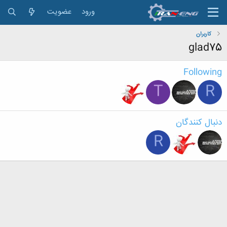
ورود
عضویت
کاربران
glad75
Following
T
R
دنبال کنندگان
R