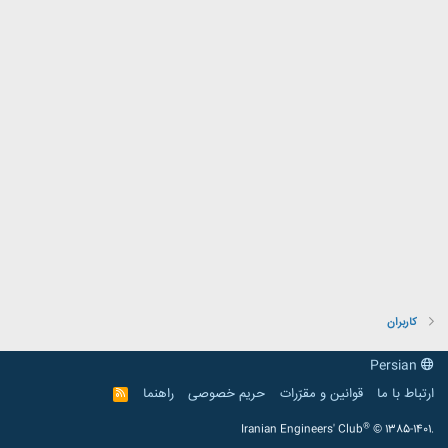
کاربران
Persian
ارتباط با ما
قوانین و مقرّرات
حریم خصوصی
راهنما
R
S
S
®
Iranian Engineers' Club
© 1385-1401.