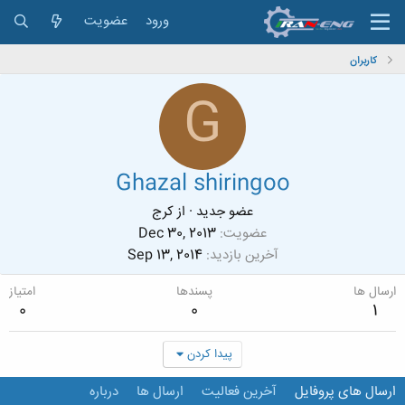
ورود
عضویت
کاربران
G
Ghazal shiringoo
عضو جدید
·
از
کرج
عضویت
Dec 30, 2013
آخرین بازدید
Sep 13, 2014
ارسال ها
پسندها
امتیاز
0
0
1
پیدا کردن
ارسال های پروفایل
آخرین فعالیت
ارسال ها
درباره