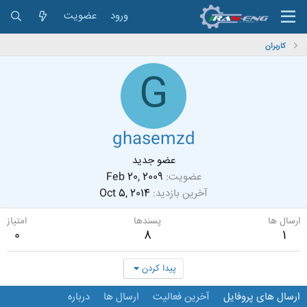
ورود
عضویت
کاربران
G
ghasemzd
عضو جدید
عضویت
Feb 20, 2009
آخرین بازدید
Oct 5, 2014
ارسال ها
پسندها
امتیاز
0
8
1
پیدا کردن
ارسال های پروفایل
آخرین فعالیت
ارسال ها
درباره