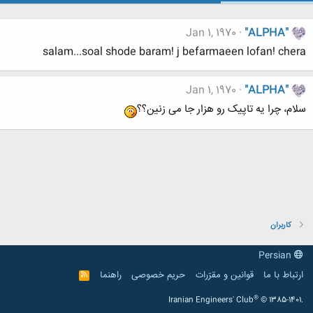
Jan 1, 1970
"ALPHA"
salam...soal shode baram! j befarmaeen lofan! chera
Jan 1, 1970
"ALPHA"
سلام، چرا یه تاپیک رو هزار جا می زنین؟؟
کاربران
Persian
ارتباط با ما
قوانین و مقرّرات
حریم خصوصی
راهنما
R
S
S
®
Iranian Engineers' Club
© 1385-1401.