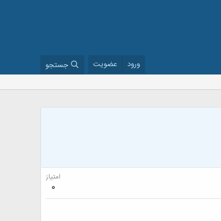
ورود
عضویت
جستجو
امتیاز
0