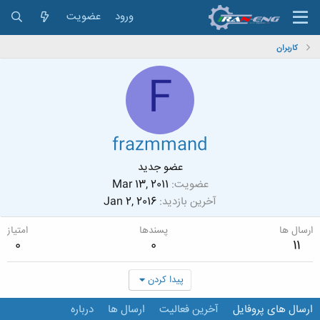
ورود
عضویت
کاربران
F
frazmmand
عضو جدید
عضویت
Mar 13, 2011
آخرین بازدید
Jan 2, 2016
ارسال ها
پسندها
امتیاز
0
0
11
پیدا کردن
ارسال های پروفایل
آخرین فعالیت
ارسال ها
درباره