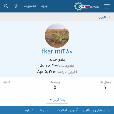
ورود
عضویت
کاربران
fkarimi480
عضو جدید
عضویت
Jun 8, 2009
آخرین بازدید
Apr 5, 2010
ارسال ها
پسندها
امتیاز
0
5
7
پیدا کردن
ارسال های پروفایل
آخرین فعالیت
ارسال ها
درباره