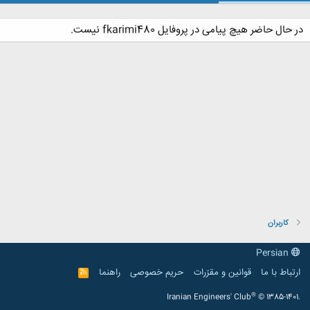
در حال حاضر هیچ پیامی در پروفایل fkarimi480 نیست.
کاربران
Persian
ارتباط با ما
قوانین و مقرّرات
حریم خصوصی
راهنما
R
S
S
®
Iranian Engineers' Club
© 1385-1401.