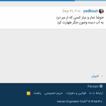
Sep 21, 2011
yadkouri
خوشا نماز و نیاز کسی که از سر درد
به آب دیده وخون جگر طهارت کرد
کاربران
Persian
ارتباط با ما
قوانین و مقرّرات
حریم خصوصی
راهنما
R
S
S
®
Iranian Engineers' Club
© 1385-1401.